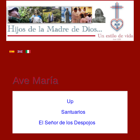
Ave María
Book
Up
traversal
Santuarios
links
for
El Señor de los Despojos
Santuarios