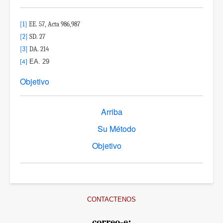
[1]
EE. 57, Acta 986,987
[2]
SD. 27
[3]
DA. 214
EA. 29
[4]
Objetivo
Enlaces
Arriba
transversales
Su Método
de
Book
Objetivo
para
Espiritualidad
CONTACTENOS
correo-e: