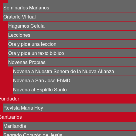
Seminarios Marianos
Oratorio Virtual
Hagamos Celula
Lecciones
Ora y pide una leccion
Ora y pide un texto biblico
Novenas Propias
Novena a Nuestra Señora de la Nueva Alianza
Novena a San Jose EhMD
Novena al Espiritu Santo
Fundador
Revista María Hoy
Santuarios
Marilandia
Sagrado Corazón de Jesús