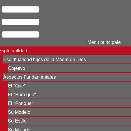
Menu principale
Espiritualidad
Espiritualidad hijos de la Madre de Dios
Objetivo
Aspectos Fundamentales
El "Que"
El "Para qué"
El "Por que"
Su Modelo
Su Estilo
Su Método