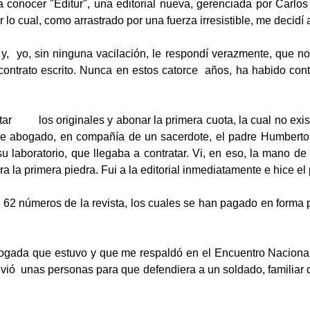
onocer "Editur", una editorial nueva, gerenciada por Carlos J
o cual, como arrastrado por una fuerza irresistible, me decidí a
, yo, sin ninguna vacilación, le respondí verazmente, que no
contrato escrito. Nunca en estos catorce años, ha habido contra
ntar los originales y abonar la primera cuota, la cual no exist
ina de abogado, en compañía de un sacerdote, el padre Humber
u laboratorio, que llegaba a contratar. Vi, en eso, la mano d
 la primera piedra. Fui a la editorial inmediatamente e hice el
62 números de la revista, los cuales se han pagado en forma pr
bogada que estuvo y que me respaldó en el Encuentro Nacion
vió unas personas para que defendiera a un soldado, familiar d