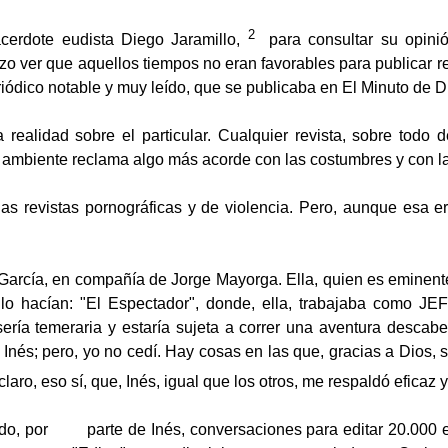
2
acerdote eudista Diego Jaramillo,
para consultar su opinió
 ver que aquellos tiempos no eran favorables para publicar rev
ódico notable y muy leído, que se publicaba en El Minuto de D
a realidad sobre el particular. Cualquier revista, sobre todo d
 ambiente reclama algo más acorde con las costumbres y con l
las revistas pornográficas y de violencia. Pero, aunque esa er
de García, en compañía de Jorge Mayorga. Ella, quien es eminent
mo lo hacían: "El Espectador", donde, ella, trabajaba com
d sería temeraria y estaría sujeta a correr una aventura descab
 Inés; pero, yo no cedí. Hay cosas en las que, gracias a Dios, 
aro, eso sí, que, Inés, igual que los otros, me respaldó eficaz
o, por parte de Inés, conversaciones para editar 20.000 eje