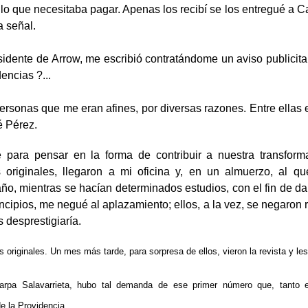
lo que necesitaba pagar. Apenas los recibí se los entregué a Ca
a señal.
sidente de Arrow, me escribió contratándome un aviso publicita
encias ?...
ersonas que me eran afines, por diversas razones. Entre ellas e
é Pérez.
para pensar en la forma de contribuir a nuestra transforma
 originales, llegaron a mi oficina y, en un almuerzo, al q
ño, mientras se hacían determinados estudios, con el fin de dar
principios, me negué al aplazamiento; ellos, a la vez, se negar
 desprestigiaría.
los originales. Un mes más tarde, para sorpresa de ellos, vieron la revista y le
arpa Salavarrieta, hubo tal demanda de ese primer número que, tanto 
 la Providencia.