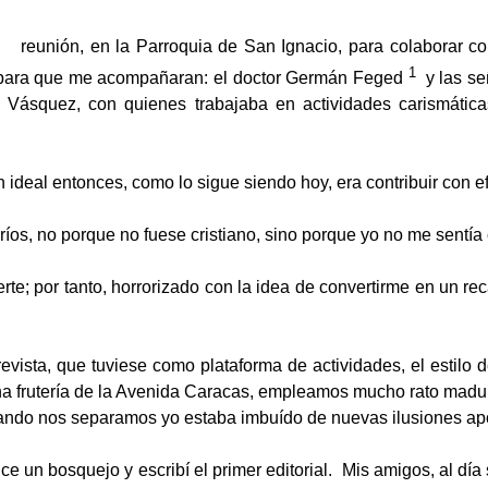
a una reunión, en la Parroquia de San Ignacio, para colab
1
, para que me acompañaran: el doctor Germán Feged
y las se
 Vásquez, con quienes trabajaba en actividades carismátic
ideal entonces, como lo sigue siendo hoy, era contribuir con ef
os, no porque no fuese cristiano, sino porque yo no me sentía 
uerte; por tanto, horrorizado con la idea de convertirme en un 
ista, que tuviese como plataforma de actividades, el estilo 
na frutería de la Avenida Caracas, empleamos mucho rato madur
uando nos separamos yo estaba imbuído de nuevas ilusiones apo
ce un bosquejo y escribí el primer editorial. Mis amigos, al día