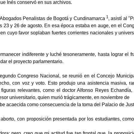
que Inés conservó en sus archivos.
1
 Abogados Penalistas de Bogotá y Cundinamarca
, asistí al
 días 23 y 26 de agosto. En esa época estaba en auge, en el Con
, en cuyo favor soplaban fuertes corrientes nacionales y univers
ermanecer indiferente y luché tesoneramente, hasta lograr el fr
ar el proyecto parlamentario.
 segundo Congreso Nacional, se reunió en el Concejo Municipal
recho, con voz y voto. Esto produjo una asistencia masiva, ra
figuras relevantes, como el doctor Alfonso Reyes Echandía,
ofesor universitario, quien murió trágicamente, en noviembre de
mbe acaecida como consecuencia de la toma del Palacio de Just
 aborto, con proposición presentada por los estudiantes, como 
ra; pero, creo que mi actitud fue tan frontal que, la proposic