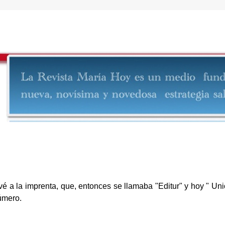
evé a la imprenta, que, entonces se llamaba "Editur" y hoy " Unió
úmero.