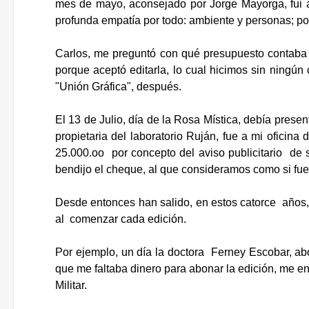
mes de mayo, aconsejado por Jorge Mayorga, fui a c
profunda empatía por todo: ambiente y personas; por l
Carlos, me preguntó con qué presupuesto contaba y
porque aceptó editarla, lo cual hicimos sin ningún 
"Unión Gráfica", después.
El 13 de Julio, día de la Rosa Mística, debía prese
propietaria del laboratorio Ruján, fue a mi ofic
25.000.oo por concepto del aviso publicitario de s
bendijo el cheque, al que consideramos como si fuera
Desde entonces han salido, en estos catorce años, 
al comenzar cada edición.
Por ejemplo, un día la doctora Ferney Escobar, a
que me faltaba dinero para abonar la edición, me en
Militar.