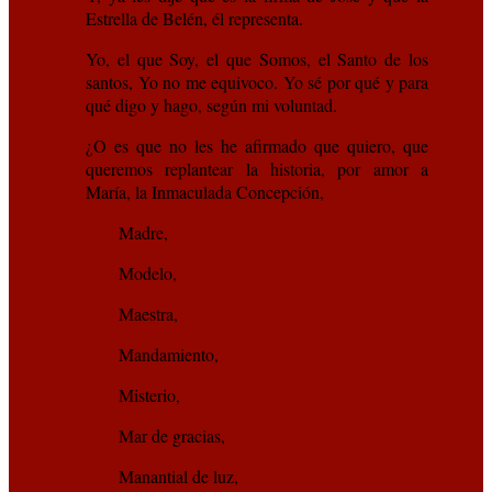
Estrella de Belén, él representa.
Yo, el que Soy, el que Somos, el Santo de los
santos, Yo no me equivoco. Yo sé por qué y para
qué digo y hago, según mi voluntad.
¿O es que no les he afirmado que quiero, que
queremos replantear la historia, por amor a
María, la Inmaculada Concepción,
Madre,
Modelo,
Maestra,
Mandamiento,
Misterio,
Mar de gracias,
Manantial de luz,