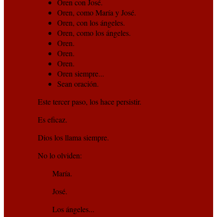
Oren con José.
Oren, como María y José.
Oren, con los ángeles.
Oren, como los ángeles.
Oren.
Oren.
Oren.
Oren siempre...
Sean oración.
Este tercer paso, los hace persistir.
Es eficaz.
Dios los llama siempre.
No lo olviden:
María.
José.
Los ángeles...