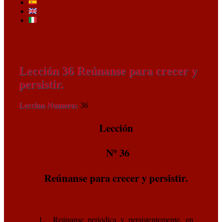
Lección 36 Reúnanse para crecer y
persistir.
Leccion Numero
36
Lección
Nº 36
Reúnanse para crecer y persistir.
1. Reúnanse periódica y persistentemente, en