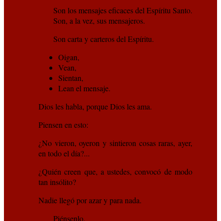
Son los mensajes eficaces del Espíritu Santo.
Son, a la vez, sus mensajeros.
Son carta y carteros del Espíritu.
Oigan,
Vean,
Sientan,
Lean el mensaje.
Dios les habla, porque Dios les ama.
Piensen en esto:
¿No vieron, oyeron y sintieron cosas raras, ayer,
en todo el día?...
¿Quién creen que, a ustedes, convocó de modo
tan insólito?
Nadie llegó por azar y para nada.
Piénsenlo.