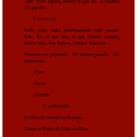
que "todo pasará, menos el que Es, la Palabra
del que Es?..."
Y eso es así.
Todo, todo, todo, absolutamente todo pasará.
Solo, Yo, el que Soy, el que Somos, siempre
hemos Sido, hoy Somos, siempre Seremos.
Nosotros no pasamos. No hemos pasado. No
pasaremos.
.Cree.
.Crean.
.Créanlo.
Y confiésenlo.
El reino de Satanás es Satanás.
Como, el Reino de Dios, es Dios.