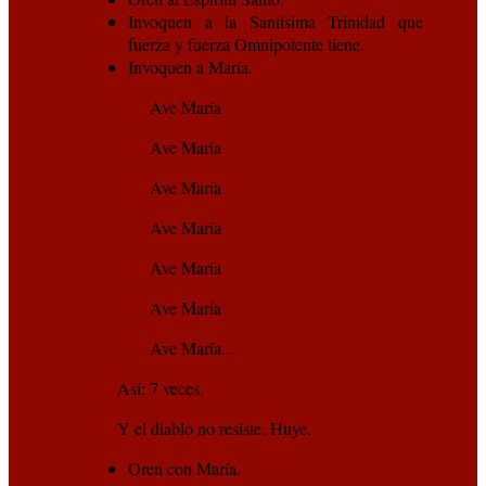
Invoquen a la Santísima Trinidad que
fuerza y fuerza Omnipotente tiene.
Invoquen a María.
Ave María
Ave María
Ave María
Ave María
Ave María
Ave María
Ave María...
Así: 7 veces.
Y el diablo no resiste. Huye.
Oren con María.