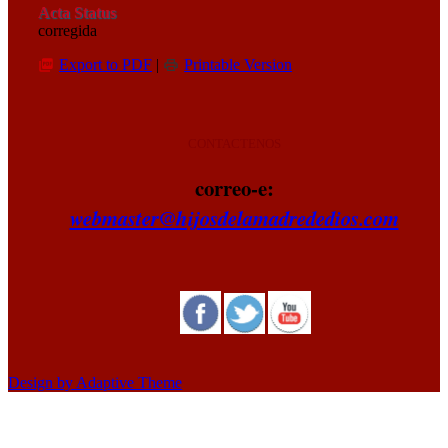
Acta Status
corregida
Export to PDF
|
Printable Version
CONTACTENOS
correo-e:
webmaster@hijosdelamadrededios.com
Design by Adaptive Theme