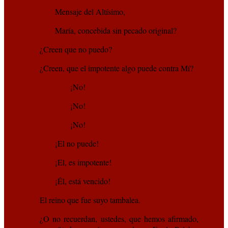
Mensaje del Altísimo,
María, concebida sin pecado original?
¿Creen que no puedo?
¿Creen, que el impotente algo puede contra Mí?
¡No!
¡No!
¡No!
¡El no puede!
¡El, es impotente!
¡Él, está vencido!
El reino que fue suyo tambalea.
¿O no recuerdan, ustedes, que hemos afirmado,