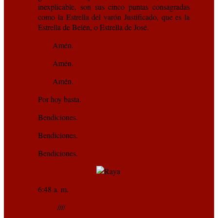
inexplicable, son sus cinco puntas consagradas
como la Estrella del varón Justificado, que es la
Estrella de Belén, o Estrella de José.
Amén.
Amén.
Amén.
Por hoy basta.
Bendiciones.
Bendiciones.
Bendiciones.
6:48 a. m.
////