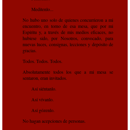
Medítenlo...
No hubo uno solo de quienes concurrieron a mi
encuentro, en torno de esa mesa, que por mi
Espíritu y, a través de mis medios eficaces, no
hubiese sido, por Nosotros, convocado, para
nuevas luces, consignas, lecciones y depósito de
gracias.
Todos. Todos. Todos.
Absolutamente todos los que a mi mesa se
sentaron, eran invitados.
Así siéntanlo.
Así vívanlo.
Así gózenlo.
No hagan acepciones de personas.